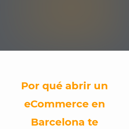
Por qué abrir un
eCommerce en
Barcelona te