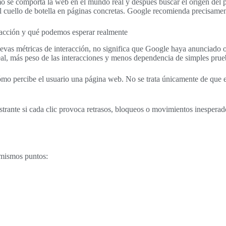
mo se comporta la web en el mundo real y después buscar el origen del
 cuello de botella en páginas concretas. Google recomienda precisament
racción y qué podemos esperar realmente
vas métricas de interacción, no significa que Google haya anunciado 
eal, más peso de las interacciones y menos dependencia de simples prueb
mo percibe el usuario una página web. No se trata únicamente de que el
rante si cada clic provoca retrasos, bloqueos o movimientos inesperado
 mismos puntos: