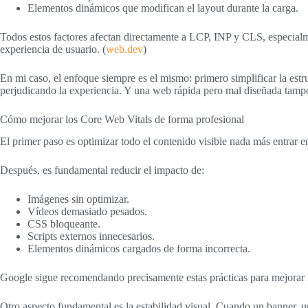
Elementos dinámicos que modifican el layout durante la carga.
Todos estos factores afectan directamente a LCP, INP y CLS, especial
experiencia de usuario. (
web.dev
)
En mi caso, el enfoque siempre es el mismo: primero simplificar la est
perjudicando la experiencia. Y una web rápida pero mal diseñada tamp
Cómo mejorar los Core Web Vitals de forma profesional
El primer paso es optimizar todo el contenido visible nada más entrar e
Después, es fundamental reducir el impacto de:
Imágenes sin optimizar.
Vídeos demasiado pesados.
CSS bloqueante.
Scripts externos innecesarios.
Elementos dinámicos cargados de forma incorrecta.
Google sigue recomendando precisamente estas prácticas para mejorar 
Otro aspecto fundamental es la estabilidad visual. Cuando un banner, un