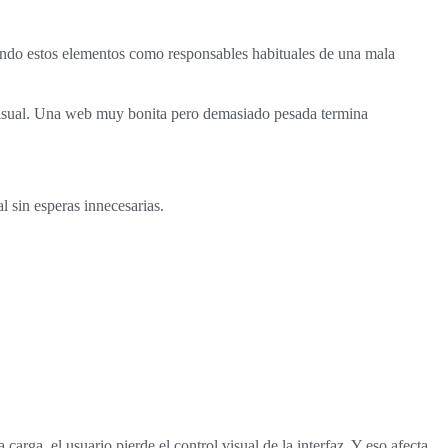
ando estos elementos como responsables habituales de una mala
n visual. Una web muy bonita pero demasiado pesada termina
l sin esperas innecesarias.
rga, el usuario pierde el control visual de la interfaz. Y eso afecta