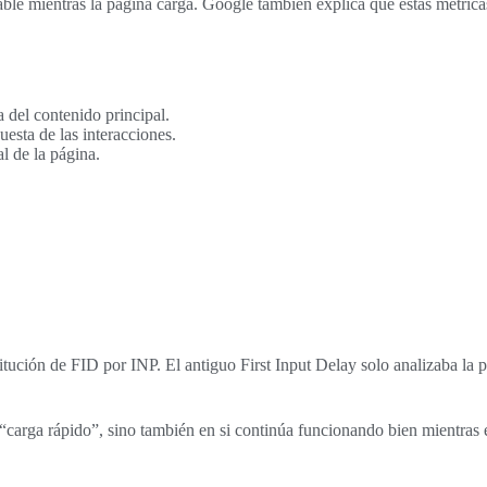
stable mientras la página carga. Google también explica que estas métric
 del contenido principal.
esta de las interacciones.
l de la página.
tución de FID por INP. El antiguo First Input Delay solo analizaba la p
arga rápido”, sino también en si continúa funcionando bien mientras el u