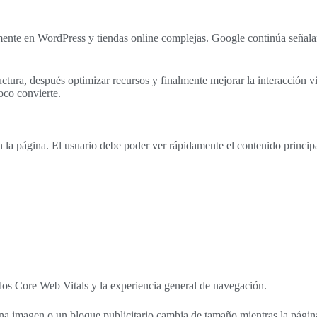
mente en WordPress y tiendas online complejas. Google continúa señal
ructura, después optimizar recursos y finalmente mejorar la interacció
oco convierte.
n la página. El usuario debe poder ver rápidamente el contenido principa
los Core Web Vitals y la experiencia general de navegación.
a imagen o un bloque publicitario cambia de tamaño mientras la página ca