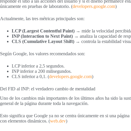
responde el sitio a las acciones del usuario y si el diseño permanece e
únicamente en pruebas de laboratorio. (
developers.google.com
)
Actualmente, las tres métricas principales son:
LCP (Largest Contentful Paint)
→ mide la velocidad percibida
INP (Interaction to Next Paint)
→ analiza la capacidad de respu
CLS (Cumulative Layout Shift)
→ controla la estabilidad visua
Según Google, los valores recomendados son:
LCP inferior a 2,5 segundos.
INP inferior a 200 milisegundos.
CLS inferior a 0,1. (
developers.google.com
)
Del FID al INP: el verdadero cambio de mentalidad
Uno de los cambios más importantes de los últimos años ha sido la susti
general de la página durante toda la navegación.
Esto significa que Google ya no se centra únicamente en si una página “c
con elementos dinámicos. (
web.dev
)