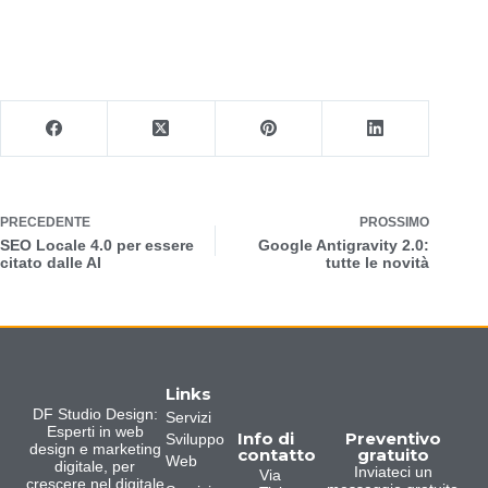
PRECEDENTE
PROSSIMO
SEO Locale 4.0 per essere
Google Antigravity 2.0:
citato dalle AI
tutte le novità
Links
DF Studio Design:
Servizi
Esperti in web
Info di
Preventivo
Sviluppo
design e marketing
contatto
gratuito
Web
digitale, per
Inviateci un
Via
crescere nel digitale