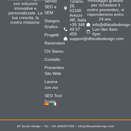
messaggio gratuito
Servizi
Tiziano,
con soluzioni
per richiedere il
26,
SEO e
innovative e
vostro preventivo, vi
52100
SEM
personalizzate. La
risponderemo entro
Arezzo
tua crescita, la
24 ore.
AR, Italia
Disegno
nostra missione.
+39 348
info@dfstudiodesign
Grafico
49 57
Lun-Ven 9am-
459
6pm
Progetti
support@dfstudiodesign.com
Recensioni
Chi Siamo
Contatto
Preventivo
Sito Web
Lavora
con noi
SEO Tool
Gratis
DF Studio Design – Tel : +39 3484957459 –
info@dfstudiodesign.com