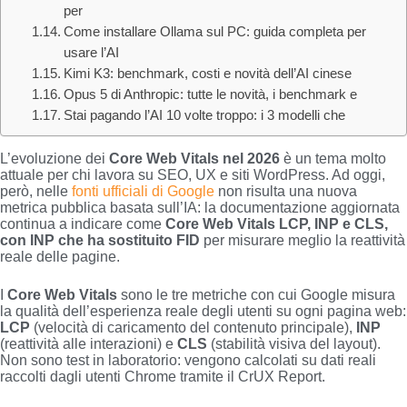
per
Come installare Ollama sul PC: guida completa per
usare l’AI
Kimi K3: benchmark, costi e novità dell’AI cinese
Opus 5 di Anthropic: tutte le novità, i benchmark e
Stai pagando l’AI 10 volte troppo: i 3 modelli che
L’evoluzione dei
Core Web Vitals nel 2026
è un tema molto
attuale per chi lavora su SEO, UX e siti WordPress. Ad oggi,
però, nelle
fonti ufficiali di Google
non risulta una nuova
metrica pubblica basata sull’IA: la documentazione aggiornata
continua a indicare come
Core Web Vitals LCP, INP e CLS,
con INP che ha sostituito FID
per misurare meglio la reattività
reale delle pagine.
I
Core Web Vitals
sono le tre metriche con cui Google misura
la qualità dell’esperienza reale degli utenti su ogni pagina web:
LCP
(velocità di caricamento del contenuto principale),
INP
(reattività alle interazioni) e
CLS
(stabilità visiva del layout).
Non sono test in laboratorio: vengono calcolati su dati reali
raccolti dagli utenti Chrome tramite il CrUX Report.