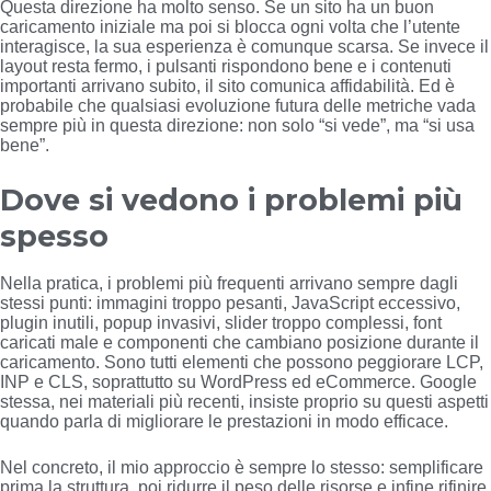
Questa direzione ha molto senso. Se un sito ha un buon
caricamento iniziale ma poi si blocca ogni volta che l’utente
interagisce, la sua esperienza è comunque scarsa. Se invece il
layout resta fermo, i pulsanti rispondono bene e i contenuti
importanti arrivano subito, il sito comunica affidabilità. Ed è
probabile che qualsiasi evoluzione futura delle metriche vada
sempre più in questa direzione: non solo “si vede”, ma “si usa
bene”.
Dove si vedono i problemi più
spesso
Nella pratica, i problemi più frequenti arrivano sempre dagli
stessi punti: immagini troppo pesanti, JavaScript eccessivo,
plugin inutili, popup invasivi, slider troppo complessi, font
caricati male e componenti che cambiano posizione durante il
caricamento. Sono tutti elementi che possono peggiorare LCP,
INP e CLS, soprattutto su WordPress ed eCommerce. Google
stessa, nei materiali più recenti, insiste proprio su questi aspetti
quando parla di migliorare le prestazioni in modo efficace.
Nel concreto, il mio approccio è sempre lo stesso: semplificare
prima la struttura, poi ridurre il peso delle risorse e infine rifinire