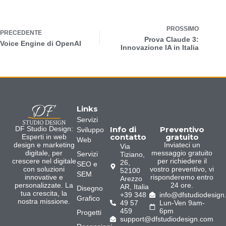
PROSSIMO
PRECEDENTE
Prova Claude 3:
Voice Engine di OpenAI
Innovazione IA in Italia
Links
Servizi
Info di
Preventivo
DF Studio Design:
Sviluppo
contatto
gratuito
Esperti in web
Web
Inviateci un
design e marketing
Via
messaggio gratuito
digitale, per
Servizi
Tiziano,
per richiedere il
crescere nel digitale
26,
SEO e
vostro preventivo, vi
con soluzioni
52100
SEM
risponderemo entro
innovative e
Arezzo
24 ore.
personalizzate. La
AR, Italia
Disegno
tua crescita, la
+39 348
info@dfstudiodesign
Grafico
nostra missione.
49 57
Lun-Ven 9am-
459
6pm
Progetti
support@dfstudiodesign.com