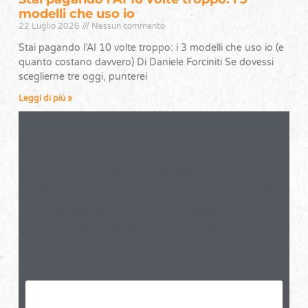
modelli che uso io
22 Luglio 2026
Nessun commento
Stai pagando l’AI 10 volte troppo: i 3 modelli che uso io (e
quanto costano davvero) Di Daniele Forciniti Se dovessi
sceglierne tre oggi, punterei
Leggi di più »
Newsletter
Iscriviti alla nostra newsletter per ricevere
aggiornamenti settimanali sul mondo del design
grafico, marketing digitale, SEO e sviluppo web.
Non perdere l’opportunità di ricevere consigli utili
e contenuti esclusivi, come guide e corsi,
direttamente nella tua casella di posta!
Nome