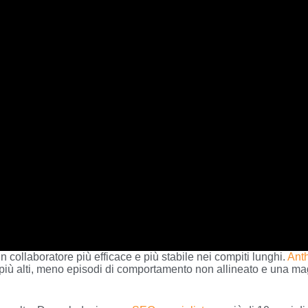
 collaboratore più efficace e più stabile nei compiti lunghi.
Ant
iù alti, meno episodi di comportamento non allineato e una magg