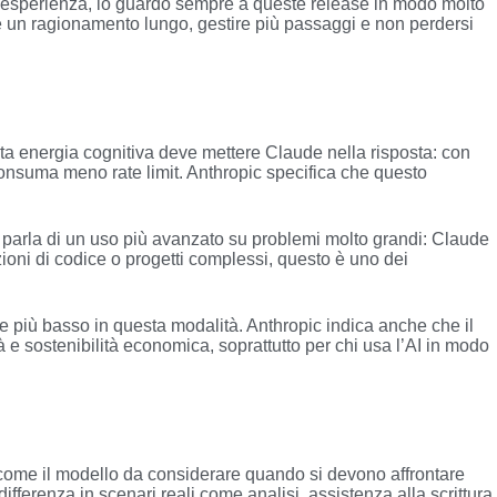
i esperienza, io guardo sempre a queste release in modo molto
e un ragionamento lungo, gestire più passaggi e non perdersi
.
uanta energia cognitiva deve mettere Claude nella risposta: con
e consuma meno rate limit. Anthropic specifica che questo
c parla di un uso più avanzato su problemi molto grandi: Claude
azioni di codice o progetti complessi, questo è uno dei
olte più basso in questa modalità. Anthropic indica anche che il
e sostenibilità economica, soprattutto per chi usa l’AI in modo
ca come il modello da considerare quando si devono affrontare
fferenza in scenari reali come analisi, assistenza alla scrittura,