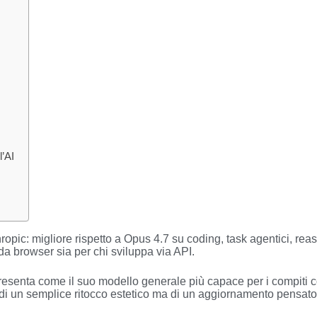
’AI
opic: migliore rispetto a Opus 4.7 su coding, task agentici, re
da browser sia per chi sviluppa via API.
resenta come il suo modello generale più capace per i compiti com
di un semplice ritocco estetico ma di un aggiornamento pensato pe