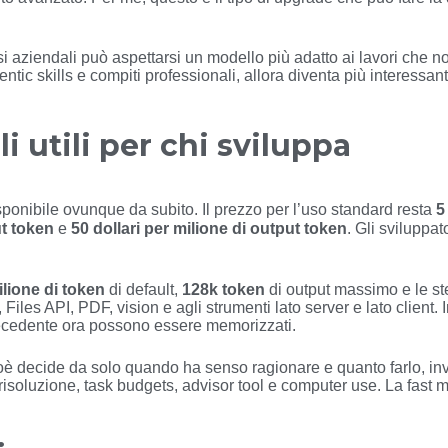
ssi aziendali può aspettarsi un modello più adatto ai lavori che n
gentic skills e compiti professionali, allora diventa più interessa
li utili per chi sviluppa
sponibile ovunque da subito. Il prezzo per l’uso standard resta
5
ut token
e
50 dollari per milione di output token
. Gli sviluppa
lione di token
di default,
128k token
di output massimo e le st
iles API, PDF, vision e agli strumenti lato server e lato client.
precedente ora possono essere memorizzati.
ioè decide da solo quando ha senso ragionare e quanto farlo, in
risoluzione, task budgets, advisor tool e computer use. La fast 