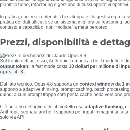
pianificazione, refactoring e gestione di flussi operativi ripetitivi.
In pratica, chi crea contenuti, chi sviluppa e chi gestisce proce
pratica dei dati ufficiali: se un sistema migliora su reasoning, a
contesto e capacità di non “mollare” a metà percorso.
Prezzi, disponibilità e dettag
Sul fronte dell’accesso, Anthropic comunica che il modello è di
output token
; la fast mode costa
10 dollari per milione di inp
opus-4-8
.
Dal lato tecnico, Opus 4.8 supporta un
context window da 1 mi
supporto a adaptive thinking, prompt caching, batch processing, F
quindi alcuni prompt troppo corti per la cache nella versione 
C’è un altro dettaglio utile: il modello usa
adaptive thinking
, c
Anthropic segnala anche il supporto per input immagini ad alta 
solo via API.