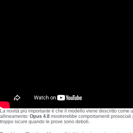
La novità più importante è che il modello viene descritto come un
allineamento:
Opus 4.8
mostrerebbe comportamenti prosociali p
troppo sicure quando le prove sono deboli.