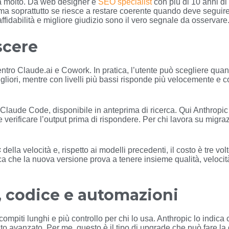
nta molto. Da web designer e
SEO specialist
con più di 10 anni d
 ma soprattutto se riesce a restare coerente quando deve seguir
affidabilità e migliore giudizio sono il vero segnale da osservare
scere
t” dentro Claude.ai e Cowork. In pratica, l’utente può scegliere q
e migliori, mentre con livelli più bassi risponde più velocemente 
 Claude Code, disponibile in anteprima di ricerca. Qui Anthropi
 e verificare l’output prima di rispondere. Per chi lavora su migr
×
della velocità e, rispetto ai modelli precedenti, il costo è tre v
 che la nuova versione prova a tenere insieme qualità, velocità 
, codice e automazioni
compiti lunghi e più controllo per chi lo usa. Anthropic lo indi
 avanzato. Per me, questo è il tipo di upgrade che può fare la di