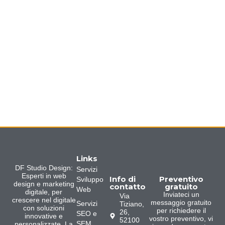
Links
DF Studio Design:
Servizi
Esperti in web
Info di
Preventivo
Sviluppo
design e marketing
contatto
gratuito
Web
digitale, per
Inviateci un
Via
crescere nel digitale
messaggio gratuito
Servizi
Tiziano,
con soluzioni
per richiedere il
26,
SEO e
innovative e
vostro preventivo, vi
52100
SEM
personalizzate. La