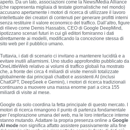
aperto. Da un lato, associazioni come la News/Media Alliance
(che rappresenta migliaia di testate giornalistiche nel mondo)
accusano apertamente i motori di ricerca di utilizzare il lavoro
intellettuale dei creatori di contenuti per generare profitti interni
senza restituire il valore economico del traffico. Dall’altro, figure
di rilievo come Demis Hassabis, CEO di Google DeepMind,
ipotizzano scenari futuri in cui gli editori forniranno i dati
direttamente ai modelli, modificando la concezione stessa di
sito web per il pubblico umano.
Tuttavia, i dati di scenario ci invitano a mantenere lucidità e a
evitare inutili allarmismi. Uno studio approfondito pubblicato da
OneLittleWeb relativo ai volumi di traffico globali ha mostrato
che, a fronte dei circa 4 miliardi di visite mensili totalizzate
globalmente dai principali chatbot e assistenti AI (inclusi
ChatGPT, DeepSeek e Gemini), i motori di ricerca tradizionali
continuano a muovere una massa enorme pari a circa 155
miliardi di visite al mese.
Google da solo coordina la fetta principale di questo mercato. I
motori di ricerca rimangono il punto di partenza fondamentale
per l’esplorazione umana del web, ma le loro interfacce interne
stanno mutando. Adattare la propria presenza online a
Google
AI mode
non significa affatto assistere passivamente alla fine