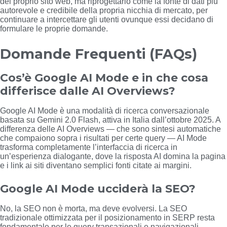
del proprio sito web, ma riprogettarlo come la fonte di dati più
autorevole e credibile della propria nicchia di mercato, per
continuare a intercettare gli utenti ovunque essi decidano di
formulare le proprie domande.
Domande Frequenti (FAQs)
Cos’è Google AI Mode e in che cosa
differisce dalle AI Overviews?
Google AI Mode è una modalità di ricerca conversazionale
basata su Gemini 2.0 Flash, attiva in Italia dall’ottobre 2025. A
differenza delle AI Overviews — che sono sintesi automatiche
che compaiono sopra i risultati per certe query — AI Mode
trasforma completamente l’interfaccia di ricerca in
un’esperienza dialogante, dove la risposta AI domina la pagina
e i link ai siti diventano semplici fonti citate ai margini.
Google AI Mode ucciderà la SEO?
No, la SEO non è morta, ma deve evolversi. La SEO
tradizionale ottimizzata per il posizionamento in SERP resta
fondamentale per le query transazionali e navigazionali.