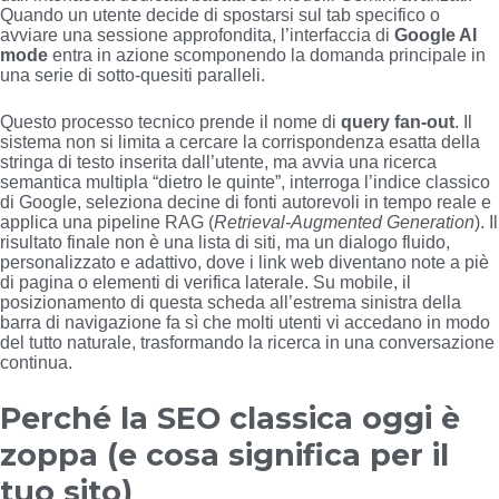
Quando un utente decide di spostarsi sul tab specifico o
avviare una sessione approfondita, l’interfaccia di
Google AI
mode
entra in azione scomponendo la domanda principale in
una serie di sotto-quesiti paralleli.
Questo processo tecnico prende il nome di
query fan-out
. Il
sistema non si limita a cercare la corrispondenza esatta della
stringa di testo inserita dall’utente, ma avvia una ricerca
semantica multipla “dietro le quinte”, interroga l’indice classico
di Google, seleziona decine di fonti autorevoli in tempo reale e
applica una pipeline RAG (
Retrieval-Augmented Generation
). Il
risultato finale non è una lista di siti, ma un dialogo fluido,
personalizzato e adattivo, dove i link web diventano note a piè
di pagina o elementi di verifica laterale. Su mobile, il
posizionamento di questa scheda all’estrema sinistra della
barra di navigazione fa sì che molti utenti vi accedano in modo
del tutto naturale, trasformando la ricerca in una conversazione
continua.
Perché la SEO classica oggi è
zoppa (e cosa significa per il
tuo sito)