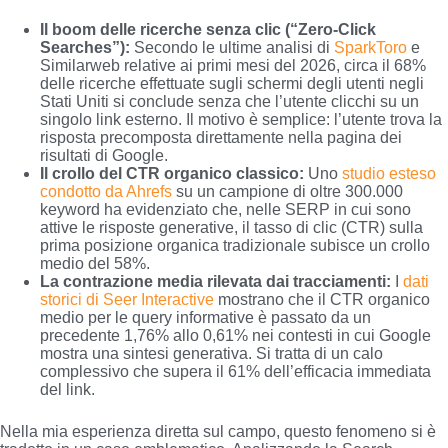
Il boom delle ricerche senza clic (“Zero-Click
Searches”):
Secondo le ultime analisi di
SparkToro
e
Similarweb relative ai primi mesi del 2026, circa il 68%
delle ricerche effettuate sugli schermi degli utenti negli
Stati Uniti si conclude senza che l’utente clicchi su un
singolo link esterno. Il motivo è semplice: l’utente trova la
risposta precomposta direttamente nella pagina dei
risultati di Google.
Il crollo del CTR organico classico:
Uno
studio esteso
condotto da Ahrefs
su un campione di oltre 300.000
keyword ha evidenziato che, nelle SERP in cui sono
attive le risposte generative, il tasso di clic (CTR) sulla
prima posizione organica tradizionale subisce un crollo
medio del 58%.
La contrazione media rilevata dai tracciamenti:
I
dati
storici di Seer Interactive
mostrano che il CTR organico
medio per le query informative è passato da un
precedente 1,76% allo 0,61% nei contesti in cui Google
mostra una sintesi generativa. Si tratta di un calo
complessivo che supera il 61% dell’efficacia immediata
del link.
Nella mia esperienza diretta sul campo, questo fenomeno si è