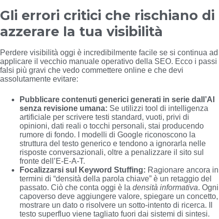
Gli errori critici che rischiano di
azzerare la tua visibilità
Perdere visibilità oggi è incredibilmente facile se si continua ad
applicare il vecchio manuale operativo della SEO. Ecco i passi
falsi più gravi che vedo commettere online e che devi
assolutamente evitare:
Pubblicare contenuti generici generati in serie dall’AI
senza revisione umana:
Se utilizzi tool di intelligenza
artificiale per scrivere testi standard, vuoti, privi di
opinioni, dati reali o tocchi personali, stai producendo
rumore di fondo. I modelli di Google riconoscono la
struttura del testo generico e tendono a ignorarla nelle
risposte conversazionali, oltre a penalizzare il sito sul
fronte dell’E-E-A-T.
Focalizzarsi sul Keyword Stuffing:
Ragionare ancora in
termini di “densità della parola chiave” è un retaggio del
passato. Ciò che conta oggi è la
densità informativa
. Ogni
capoverso deve aggiungere valore, spiegare un concetto,
mostrare un dato o risolvere un sotto-intento di ricerca. Il
testo superfluo viene tagliato fuori dai sistemi di sintesi.