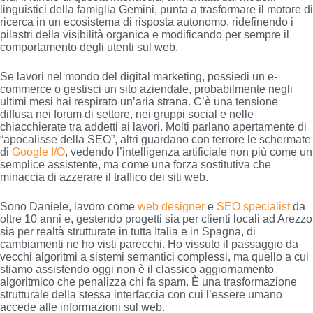
linguistici della famiglia Gemini, punta a trasformare il motore di
ricerca in un ecosistema di risposta autonomo, ridefinendo i
pilastri della visibilità organica e modificando per sempre il
comportamento degli utenti sul web.
Se lavori nel mondo del digital marketing, possiedi un e-
commerce o gestisci un sito aziendale, probabilmente negli
ultimi mesi hai respirato un’aria strana. C’è una tensione
diffusa nei forum di settore, nei gruppi social e nelle
chiacchierate tra addetti ai lavori. Molti parlano apertamente di
“apocalisse della SEO”, altri guardano con terrore le schermate
di
Google I/O
, vedendo l’intelligenza artificiale non più come un
semplice assistente, ma come una forza sostitutiva che
minaccia di azzerare il traffico dei siti web.
Sono Daniele, lavoro come
web designer
e
SEO specialist
da
oltre 10 anni e, gestendo progetti sia per clienti locali ad Arezzo
sia per realtà strutturate in tutta Italia e in Spagna, di
cambiamenti ne ho visti parecchi. Ho vissuto il passaggio da
vecchi algoritmi a sistemi semantici complessi, ma quello a cui
stiamo assistendo oggi non è il classico aggiornamento
algoritmico che penalizza chi fa spam. È una trasformazione
strutturale della stessa interfaccia con cui l’essere umano
accede alle informazioni sul web.