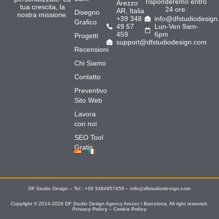
risponderemo entro
Arezzo
tua crescita, la
24 ore.
AR, Italia
Disegno
nostra missione.
+39 348
info@dfstudiodesign
Grafico
49 57
Lun-Ven 9am-
459
6pm
Progetti
support@dfstudiodesign.com
Recensioni
Chi Siamo
Contatto
Preventivo
Sito Web
Lavora
con noi
SEO Tool
Gratis
DF Studio Design – Tel : +39 3484957459 –
info@dfstudiodesign.com
Copyright © 2014-2026 DF Studio Design Agency Arezzo / Barcelona. All right reserved.
Privacy Policy
–
Cookie Policy