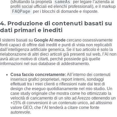
sameAs
(sfruttando la proprietà
per legare l’azienda ai
profili social ufficiali ed elenchi professionali), e il markup
FAQPage
per i blocchi di domande e risposte.
4. Produzione di contenuti basati su
dati primari e inediti
I sistemi basati su
Google AI mode
cercano ossessivamente
fonti capaci di offrire dati inediti e punti di vista non replicabili
dall’intelligenza artificiale generica. Se il tuo articolo è solo la
rielaborazione di altri dieci articoli già presenti sul web, l’AI non
avrà alcun motivo di citarti, perché possiede già quelle
informazioni nel suo database di addestramento.
Cosa faccio concretamente:
All’interno dei contenuti
inserisco grafici proprietari, report interni, sondaggi
effettuati tra i miei clienti o riflessioni nate dai test di
design che eseguo quotidianamente nel mio studio. Un
case study originale che mostra come ho ottimizzato la
velocità di caricamento di un sito ad Arezzo ottenendo un
+15% di conversioni è un contenuto unico, ad altissimo
valore GEO, che l’AI tenderà a citare come fonte
autorevole.