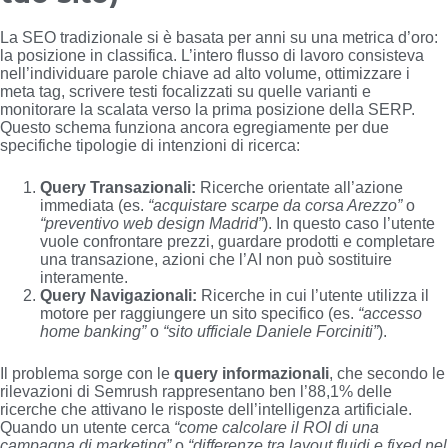
La SEO tradizionale si è basata per anni su una metrica d’oro:
la posizione in classifica. L’intero flusso di lavoro consisteva
nell’individuare parole chiave ad alto volume, ottimizzare i
meta tag, scrivere testi focalizzati su quelle varianti e
monitorare la scalata verso la prima posizione della SERP.
Questo schema funziona ancora egregiamente per due
specifiche tipologie di intenzioni di ricerca:
Query Transazionali:
Ricerche orientate all’azione
immediata (es.
“acquistare scarpe da corsa Arezzo”
o
“preventivo web design Madrid”
). In questo caso l’utente
vuole confrontare prezzi, guardare prodotti e completare
una transazione, azioni che l’AI non può sostituire
interamente.
Query Navigazionali:
Ricerche in cui l’utente utilizza il
motore per raggiungere un sito specifico (es.
“accesso
home banking”
o
“sito ufficiale Daniele Forciniti”
).
Il problema sorge con le
query informazionali
, che secondo le
rilevazioni di Semrush rappresentano ben l’88,1% delle
ricerche che attivano le risposte dell’intelligenza artificiale.
Quando un utente cerca
“come calcolare il ROI di una
campagna di marketing”
o
“differenze tra layout fluidi e fixed nel