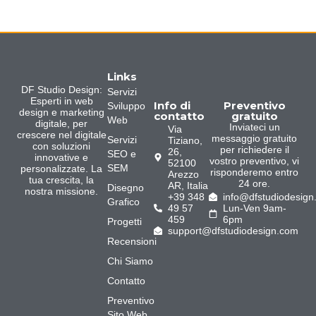
Links
DF Studio Design:
Servizi
Esperti in web
Info di
Preventivo
Sviluppo
design e marketing
contatto
gratuito
Web
digitale, per
Inviateci un
Via
crescere nel digitale
messaggio gratuito
Servizi
Tiziano,
con soluzioni
per richiedere il
26,
SEO e
innovative e
vostro preventivo, vi
52100
SEM
personalizzate. La
risponderemo entro
Arezzo
tua crescita, la
24 ore.
AR, Italia
Disegno
nostra missione.
+39 348
info@dfstudiodesign
Grafico
49 57
Lun-Ven 9am-
459
6pm
Progetti
support@dfstudiodesign.com
Recensioni
Chi Siamo
Contatto
Preventivo
Sito Web